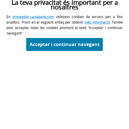
La teva privacitat és important per a
En la teva consola d’Ariba Network tens un
nosaltres
espai reservat als esdeveniments en els quals
En
proveedor.caixabank.com
utilitzem cookies de tercers per a fins
pots participar amb CaixaBank. Les licitacions
analítics. Prem en el següent enllaç per obtenir
més informació
. També
seran sempre prèvia invitació del Grup
pots acceptar totes les cookies prement el botó "Acceptar i continuar
CaixaBank.
navegant".
Acceptar i continuar navegant
02. Ja estic homologat però no m'han
contactat per a cap licitació, és possible
que el registre estigui malament?
Avís legal
Informació legal sobre CaixaBank, S.A.
Privacitat
Política de cookies